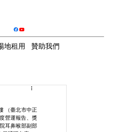
場地租用
贊助我們
二樓 （臺北市中正
年度營運報告、獎
醫院耳鼻喉部副部