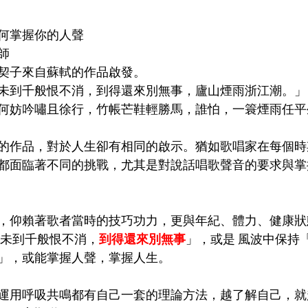
何掌握你的人聲 
師 
契子來自蘇軾的作品啟發。
未到千般恨不消，到得還來別無事，廬山煙雨浙江潮。」
何妨吟嘯且徐行，竹帳芒鞋輕勝馬，誰怕，一簑煙雨任平
的作品，對於人生卻有相同的啟示。猶如歌唱家在每個時
都面臨著不同的挑戰，尤其是對說話唱歌聲音的要求與掌
，仰賴著歌者當時的技巧功力，更與年紀、體力、健康狀
「未到千般恨不消，
到得還來別無事
」，或是 風波中保持
」，或能掌握人聲，掌握人生。
運用呼吸共鳴都有自己一套的理論方法，越了解自己，就