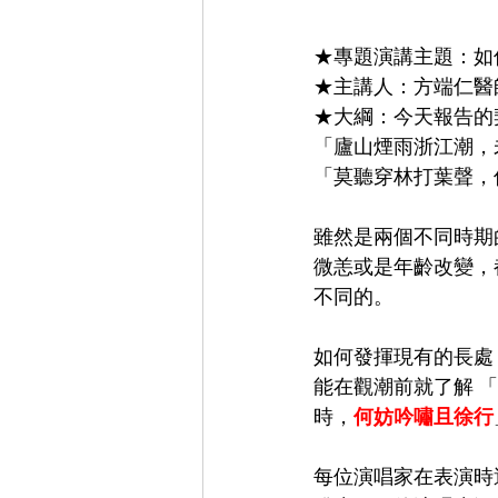
★專題演講主題：如
★主講人：方端仁醫
★大綱：今天報告的
「廬山煙雨浙江潮，
「莫聽穿林打葉聲，
雖然是兩個不同時期
微恙或是年齡改變，
不同的。
如何發揮現有的長處
能在觀潮前就了解 
時，
何妨吟嘯且徐行
每位演唱家在表演時