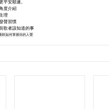
更平安順遂。
角度介紹
生理
發聲習慣
前歌者該知道的事
醫師
如何掌握你的人聲