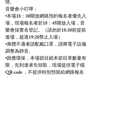
情。
音樂會小叮嚀：
•本場18：30開放網路預約報名者優先入
場，現場報名者於18：45開放入場，音
樂會採實名登記。（請勿於18:30前提前
進場，超過19:20禁止入場）
•身體不適者請配戴口罩，請將電子設備
調整為靜音。
•因應環保，本場節目紙本節目單數量有
限，先到達者先領取，現場提供電子檔
QR code ，不提供特別預留給網路報名
者之服務。
•若造成不便，尚祈見諒！非常感謝您的
配合！
聲協各項活動查詢：
https://www.vocalistasso.org.tw
音樂會