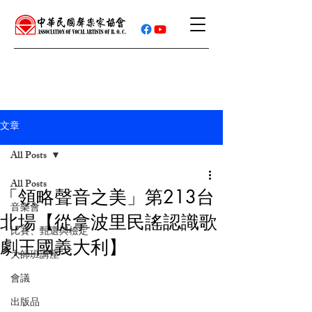
文章
All Posts
All Posts
「領略聲音之美」第213台
音樂會
北場【從拿波里民謠認識歌
比賽、甄選與檢定
劇王國義大利】
大師班講座
會議
出版品