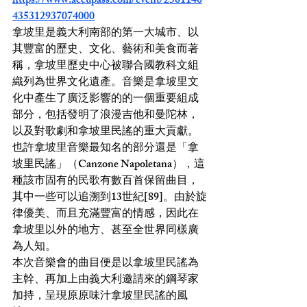
https://www.accupass.com/event/2501140
435312937074000
拿坡里是義大利南部的第一大城市、以
其豐富的歷史、文化、藝術和美食而著
稱，拿坡里歷史中心被聯合國教科文組
織列為世界文化遺產。音樂是拿坡里文
化中產生了廣泛影響的的一個重要組成
部分，包括發明了浪漫吉他和曼陀林，
以及對歌劇和拿坡里民謠的重大貢獻。
也許拿坡里音樂最知名的部分還是「拿
坡里民謠」（Canzone Napoletana），這
種該市固有的民歌有數百首保留曲目，
其中一些可以追溯到13世紀[89]。由於旋
律優美、而且充滿豐富的情感，因此在
拿坡里以外的地方、甚至全世界同樣廣
為人知。
本次音樂會的曲目便是以拿坡里民謠為
主幹、再加上由義大利邀請來的鋼琴家
加持，呈現原原味汁拿坡里民謠的風