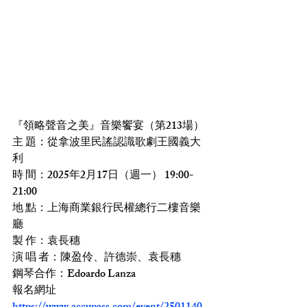
『領略聲音之美』音樂饗宴（第213場）
主 題：從拿波里民謠認識歌劇王國義大
利
時 間：2025年2月17日（週一） 19:00-
21:00
地 點：上海商業銀行民權總行二樓音樂
廳
製 作：袁長穗
演 唱 者：陳盈伶、許德崇、袁長穗
鋼琴合作：Edoardo Lanza
報名網址