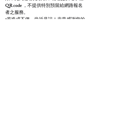
QR code ，不提供特別預留給網路報名
者之服務。
•若造成不便，尚祈見諒！非常感謝您的
配合！
聲協各項活動查詢：
https://www.vocalistasso.org.tw
音樂會
最新文章
查看全部