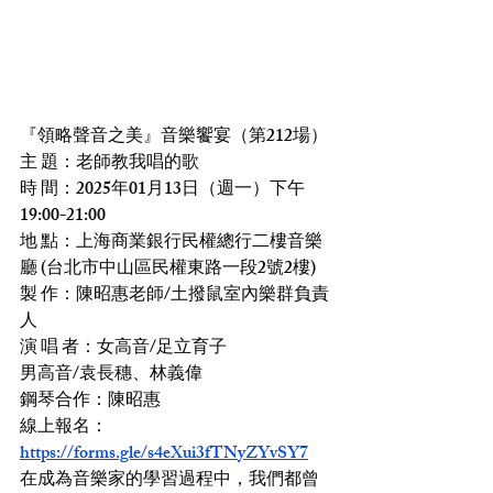
『領略聲音之美』音樂饗宴（第212場）
主 題：老師教我唱的歌
時 間：2025年01月13日（週一）下午 
19:00-21:00
地 點：上海商業銀行民權總行二樓音樂
廳 (台北市中山區民權東路一段2號2樓)
製 作：陳昭惠老師/土撥鼠室內樂群負責
人
演 唱 者：女高音/足立育子
男高音/袁長穗、林義偉
鋼琴合作：陳昭惠
線上報名：
https://forms.gle/s4eXui3fTNyZYvSY7
在成為音樂家的學習過程中，我們都曾