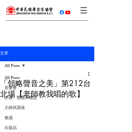
文章
All Posts
All Posts
「領略聲音之美」第212台
音樂會
北場【老師教我唱的歌】
比賽、甄選與檢定
大師班講座
會議
出版品