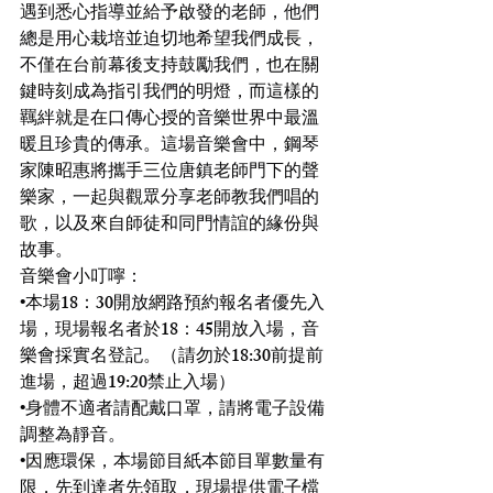
遇到悉心指導並給予啟發的老師，他們
總是用心栽培並迫切地希望我們成長，
不僅在台前幕後支持鼓勵我們，也在關
鍵時刻成為指引我們的明燈，而這樣的
羈絆就是在口傳心授的音樂世界中最溫
暖且珍貴的傳承。這場音樂會中，鋼琴
家陳昭惠將攜手三位唐鎮老師門下的聲
樂家，一起與觀眾分享老師教我們唱的
歌，以及來自師徒和同門情誼的緣份與
故事。
音樂會小叮嚀：
•本場18：30開放網路預約報名者優先入
場，現場報名者於18：45開放入場，音
樂會採實名登記。（請勿於18:30前提前
進場，超過19:20禁止入場）
•身體不適者請配戴口罩，請將電子設備
調整為靜音。
•因應環保，本場節目紙本節目單數量有
限，先到達者先領取，現場提供電子檔