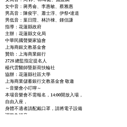
女高音：周 錚、林瑋庭、施孟嫻
女中音：蔣秀侖、李惠敏、蔡雅惠
男高音：陳俊宇、蕭士淳、伊祭•達道
男低音：葉日陞、林許棟、鍾信謙
指導：花蓮縣政府
主辦：花蓮縣文化局
中華民國聲樂家協會
上海商銀文教基金會
贊助：上海商業銀行
2728 總監指定提名人
楊代雲醫師暨新荷扶輪社
協辦：花蓮縣社區大學
上海商業儲蓄銀行文教基金會 敬邀
～音樂會小叮嚀～
本場音樂會不需報名，14:00開放入場，
自由入座，
身體不適者請配戴口罩，請將電子設備
調整為靜音。
非常感謝您的配合！