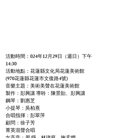
活動時間：024年12月29日（週日）下午 
14:30
活動地點：花蓮縣文化局花蓮美術館
(970花蓮縣花蓮市文復路4號)
音樂主題：美術美聲在花蓮美術館
製作：彭興讓 導聆：陳景貽、彭興讓
鋼琴：劉惠芝
小提琴：吳柏熹
合唱指揮：彭翠萍
顧問：徐子芳
菁英混聲合唱