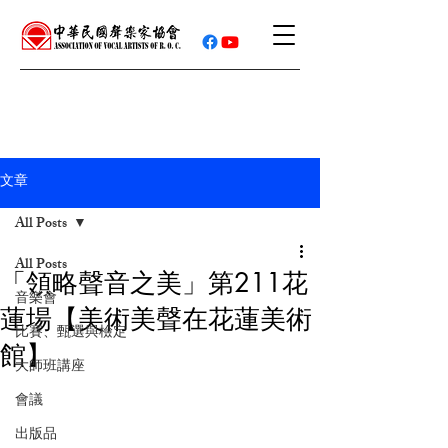
文章
All Posts
All Posts
「領略聲音之美」第211花
音樂會
蓮場【美術美聲在花蓮美術
比賽、甄選與檢定
館】
大師班講座
會議
出版品